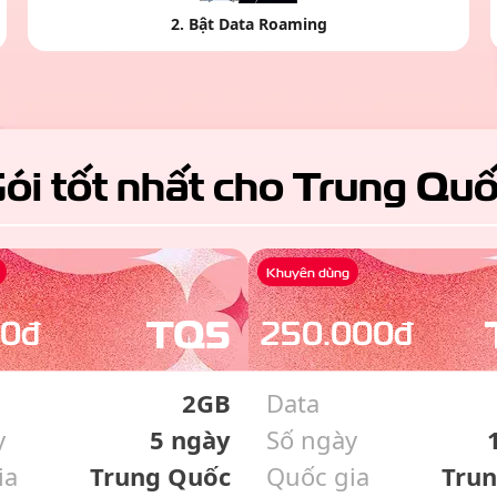
2
.
Bật Data Roaming
ói tốt nhất cho
Trung Qu
Khuyên dùng
TQ5
00đ
250
.000đ
2GB
Data
y
5 ngày
Số ngày
ia
Trung Quốc
Quốc gia
Tru