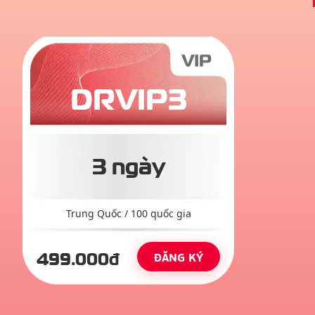
DRVIP3
3 ngày
Trung Quốc
/
100
quốc gia
499
.000đ
ĐĂNG KÝ