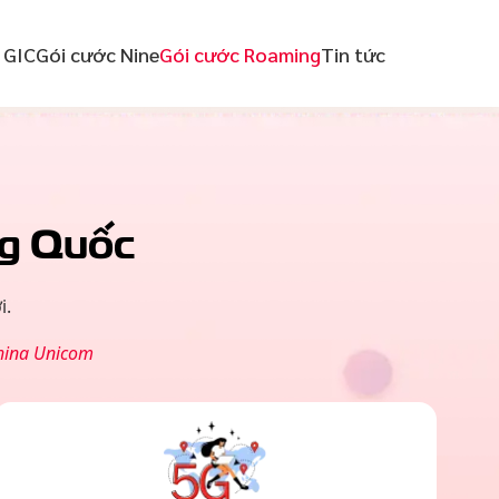
 GIC
Gói cước Nine
Gói cước Roaming
Tin tức
g Quốc
i.
hina Unicom