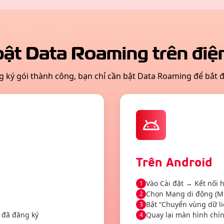
bật Data Roaming trên điện
g ký gói thành công, bạn chỉ cần bật Data Roaming để bắt 
Trên Android
Vào Cài đặt → Kết nối 
1
Chọn Mạng di động (Mo
2
Bật “Chuyển vùng dữ li
3
 đã đăng ký
Quay lại màn hình chín
4