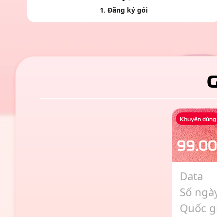
1
.
Đăng ký gói
G
Khuyên dùng
99
.0
Data
Số ngà
Quốc g