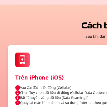
Cách 
Sau khi đăn
Trên iPhone (iOS)
Vào Cài đặt → Di động (Cellular)
1
Chọn Tùy chọn dữ liệu di động (Cellular Data Options)
2
Bật “Chuyển vùng dữ liệu (Data Roaming)”
3
Quay lại màn hình chính và sử dụng Internet theo gói
4