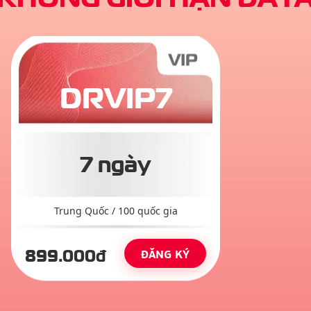
DRVIP7
7 ngày
Trung Quốc
/
100
quốc gia
899
.000đ
ĐĂNG KÝ