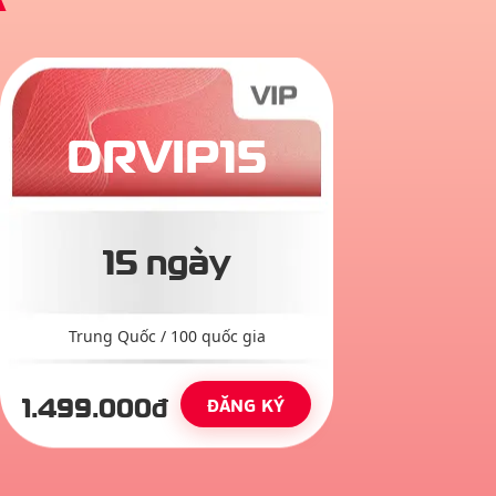
DRVIP15
15 ngày
Trung Quốc
/
100
quốc gia
1.499
.000đ
ĐĂNG KÝ