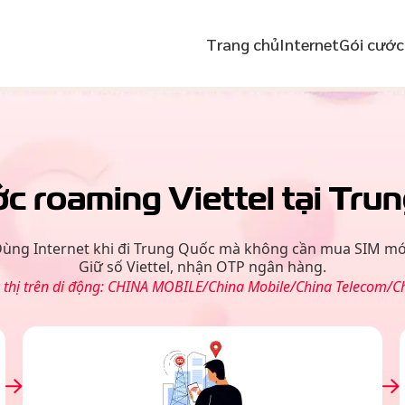
Trang chủ
Internet
Gói cước
ớc roaming Viettel tại
Trun
ùng Internet khi đi
Trung Quốc
mà không cần mua SIM mớ
Giữ số Viettel, nhận OTP ngân hàng.
thị trên di động:
CHINA MOBILE/China Mobile/China Telecom/C