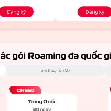
Đăng ký
Đăng ký
ác gói Roaming đa quốc g
Gói thoại & SMS
DRE50
Trung Quốc
30 ngày