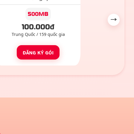
500MB
Next slide
100
.000đ
Trung Quốc
/
159
quốc gia
ĐĂNG KÝ GÓI
A