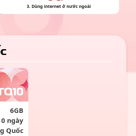
3
.
Dùng internet ở nước ngoài
ốc
TQ10
6GB
10 ngày
ng Quốc