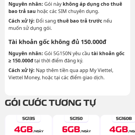
Nguyên nhân:
Gói này
không áp dụng cho thuê
bao trả sau
hoặc các SIM chuyên dụng.
Cách xử lý:
Đổi sang
thuê bao trả trước
nếu
muốn sử dụng gói.
Tài khoản gốc không đủ 150.000đ
Nguyên nhân:
Gói 5G150N yêu cầu
tài khoản gốc
≥ 150.000đ
tại thời điểm đăng ký.
Cách xử lý:
Nạp thêm tiền qua app My Viettel,
Viettel Money, hoặc tại các điểm giao dịch.
GÓI CƯỚC TƯƠNG TỰ
5G135
5G150
5G160B
4
GB
6
GB
4
GB
/
NGÀY
/
NGÀY
/
NG