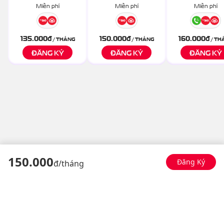
Miễn phí
Miễn phí
Miễn phí
135.000
đ
150.000
đ
160.000
đ
/ THÁNG
/ THÁNG
/ TH
ĐĂNG KÝ
ĐĂNG KÝ
ĐĂNG KÝ
150
.000
Đăng Ký
đ/
tháng