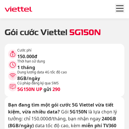
Gói cước Viettel
5G150N
Cước phí
150.000đ
Thời hạn sử dụng
1 tháng
Dung lượng data 4G tốc độ cao
8GB/ngày
Cú pháp đăng ký qua SMS
5G150N UP
gửi
290
Bạn đang tìm một gói cước 5G Viettel vừa tiết
kiệm, vừa nhiều data?
Gói
5G150N
là lựa chọn lý
tưởng: chỉ 150.000đ/tháng, bạn nhận ngay
240GB
(8GB/ngày)
data tốc độ cao, kèm
miễn phí TV360