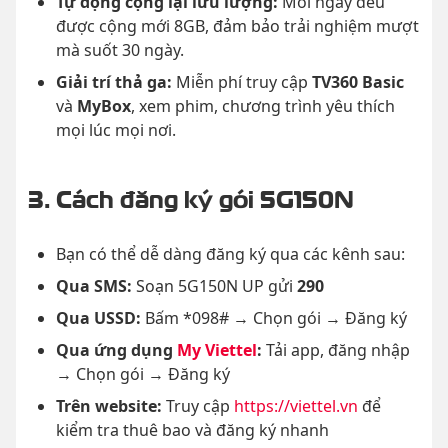
Tự động cộng lại lưu lượng:
Mỗi ngày đều
được cộng mới 8GB, đảm bảo trải nghiệm mượt
mà suốt 30 ngày.
Giải trí thả ga:
Miễn phí truy cập
TV360 Basic
và
MyBox
, xem phim, chương trình yêu thích
mọi lúc mọi nơi.
3. Cách đăng ký gói 5G150N
Bạn có thể dễ dàng đăng ký qua các kênh sau:
Qua SMS:
Soạn 5G150N UP gửi
290
Qua USSD:
Bấm *098# → Chọn gói → Đăng ký
Qua ứng dụng
My Viettel
:
Tải app, đăng nhập
→ Chọn gói → Đăng ký
Trên website:
Truy cập
https://viettel.vn
để
kiểm tra thuê bao và đăng ký nhanh