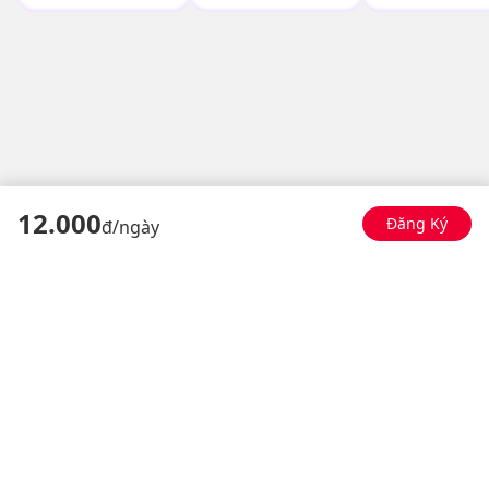
12
.000
Đăng Ký
đ/
ngày
Đơn vị cung cấp
Liên hệ
Tổng đài 18008168
Giang Văn Minh, Ba Đình,
HN