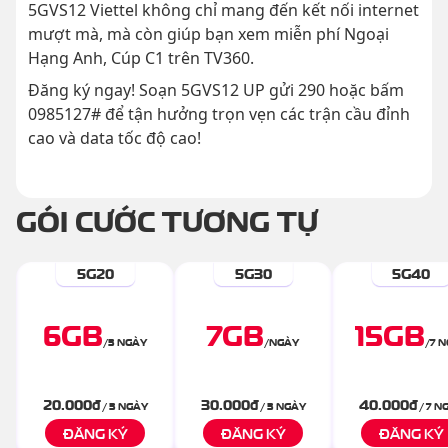
5GVS12 Viettel không chỉ mang đến kết nối internet
mượt mà, mà còn giúp bạn xem miễn phí Ngoại
Hạng Anh, Cúp C1 trên TV360.
Đăng ký ngay! Soạn 5GVS12 UP gửi 290 hoặc bấm
0985127# để tận hưởng trọn vẹn các trận cầu đỉnh
cao và data tốc độ cao!
GÓI CƯỚC TƯƠNG TỰ
5G20
5G30
5G40
6
GB
7
GB
15
GB
/
3 NGÀY
/
NGÀY
/
7 
20.000
đ
30.000
đ
40.000
đ
/ 3 NGÀY
/ 3 NGÀY
/ 7 N
ĐĂNG KÝ
ĐĂNG KÝ
ĐĂNG KÝ