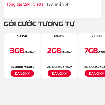
Tổng đài CSKH Viettel
: 198 (miễn phí)
GÓI CƯỚC TƯƠNG TỰ
ST15K
MI20K
ST30K
3
GB
2
GB
7
GB
/
3 NGÀY
/
5 NGÀY
/
7 N
15.000
đ
20.000
đ
30.000
đ
/ 3 NGÀY
/ 5 NGÀY
/ 7 N
ĐĂNG KÝ
ĐĂNG KÝ
ĐĂNG KÝ