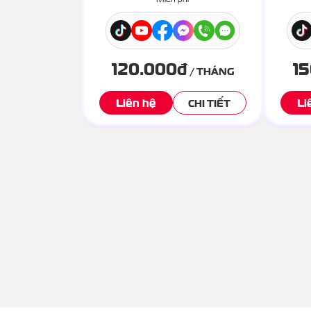
120.000
đ
1
/ THÁNG
Liên hệ
Li
CHI TIẾT