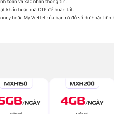
nh toán và xác nhận thông tin.
mật khẩu hoặc mã OTP để hoàn tất.
oney hoặc My Viettel của bạn có đủ số dư hoặc liên 
MXH150
MXH200
.5
GB
4
GB
/
NGÀY
/
NGÀY
Miễn phí
Miễn phí