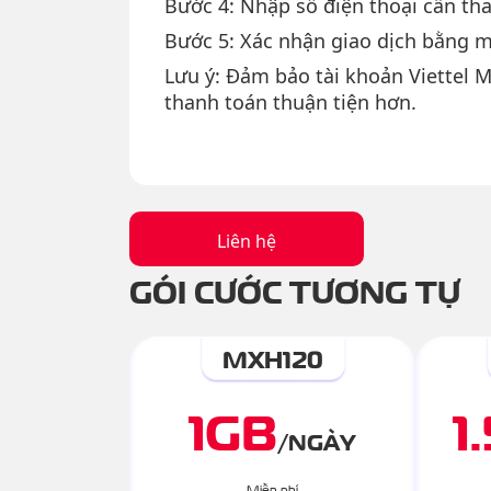
Bước 4: Nhập số điện thoại cần tha
Bước 5: Xác nhận giao dịch bằng 
Lưu ý: Đảm bảo tài khoản Viettel M
thanh toán thuận tiện hơn.
Liên hệ
GÓI CƯỚC TƯƠNG TỰ
MXH120
1
GB
1
/
NGÀY
Miễn phí