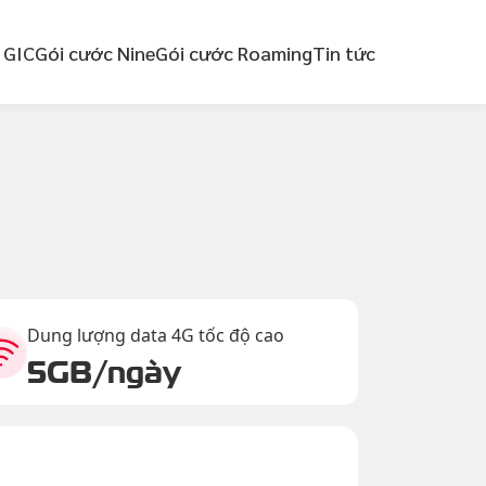
 GIC
Gói cước Nine
Gói cước Roaming
Tin tức
Dung lượng data 4G tốc độ cao
5GB/ngày