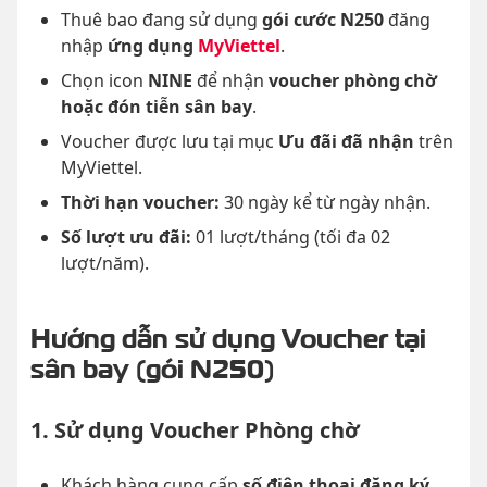
Thuê bao đang sử dụng
gói cước N250
đăng
nhập
ứng dụng
MyViettel
.
Chọn icon
NINE
để nhận
voucher phòng chờ
hoặc đón tiễn sân bay
.
Voucher được lưu tại mục
Ưu đãi đã nhận
trên
MyViettel.
Thời hạn voucher:
30 ngày kể từ ngày nhận.
Số lượt ưu đãi:
01 lượt/tháng (tối đa 02
lượt/năm).
Hướng dẫn sử dụng Voucher tại
sân bay (gói N250)
1. Sử dụng Voucher Phòng chờ
Khách hàng cung cấp
số điện thoại đăng ký