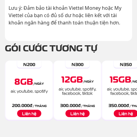
Lưu ý: Đảm bảo tài khoản Viettel Money hoặc My
Viettel của bạn có đủ số dư hoặc liên kết với tài
khoản ngân hàng để thanh toán thuận tiện hơn.
GÓI CƯỚC TƯƠNG TỰ
N200
N300
N350
12
GB
15
GB
8
GB
/
NGÀY
/
N
/
NGÀY
air, youtube, spotify,
air, youtube, spo
air, youtube, spotify
facebook, tiktok
facebook, tik
200.000
đ
300.000
đ
350.000
đ
/ THÁNG
/ THÁNG
/ TH
Liên hệ
Liên hệ
Liên hệ