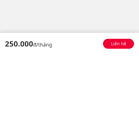
250
.000
Liên hệ
đ/
tháng
Đơn vị cung cấp
Liên hệ
Tổng đài 18008168
Giang Văn Minh, Ba Đình,
HN
© 2024 viettelup.vn. All rights reserved