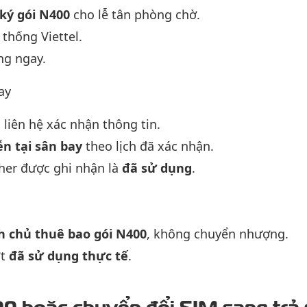
 ký gói N400
cho lễ tân phòng chờ.
 thống Viettel.
ng ngay.
ay
l liên hệ xác nhận thông tin.
ễn tại sân bay
theo lịch đã xác nhận.
cher được ghi nhận là
đã sử dụng
.
h chủ thuê bao gói N400
, không chuyển nhượng.
ợt
đã sử dụng thực tế
.
0 hoặc chuyển đổi SIM sang trả