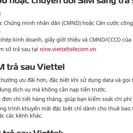
:
ốc Chứng minh nhân dân (CMND) hoặc Căn cước công 
.
 phép kinh doanh, giấy giới thiệu và CMND/CCCD của 
 số trả sau tại
nine.vietteltelecom.vn
M trả sau Viettel
 thường ưu đãi hơn, đặc biệt khi sử dụng data và gọi 
dụng dịch vụ mà không cần nạp tiền trước.
 đơn chi tiết hàng tháng, giúp bạn kiểm soát chi phí
g trình khuyến mãi đặc biệt chỉ dành cho thuê bao t
c các kênh khác.
trả sau Viettel: