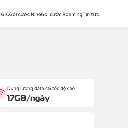
 GIC
Gói cước Nine
Gói cước Roaming
Tin tức
Dung lượng data 4G tốc độ cao
17GB/ngày