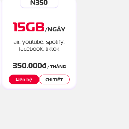
N350
15
GB
/
NGÀY
air, youtube, spotify,
facebook, tiktok
350.000
đ
/ THÁNG
Liên hệ
CHI TIẾT