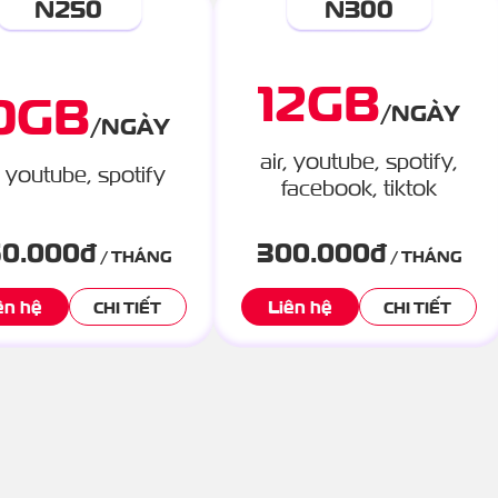
N250
N300
12
GB
0
GB
/
NGÀY
/
NGÀY
air, youtube, spotify,
, youtube, spotify
facebook, tiktok
0.000
đ
300.000
đ
/ THÁNG
/ THÁNG
ên hệ
Liên hệ
CHI TIẾT
CHI TIẾT