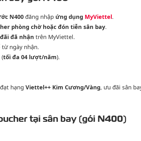
ước N400
đăng nhập
ứng dụng
MyViettel
.
her phòng chờ hoặc đón tiễn sân bay
.
đãi đã nhận
trên MyViettel.
 từ ngày nhận.
 (
tối đa 04 lượt/năm
).
 đạt hạng
Viettel++ Kim Cương/Vàng
, ưu đãi sân ba
ucher tại sân bay (gói N400)