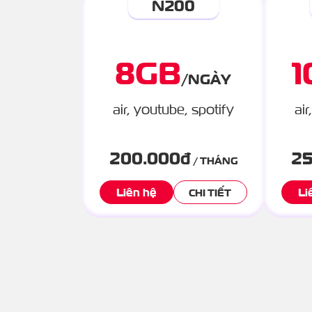
N200
8
GB
1
/
NGÀY
air, youtube, spotify
air
200.000
đ
25
/ THÁNG
Liên hệ
Li
CHI TIẾT