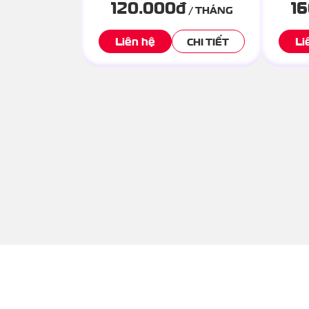
120.000
đ
1
/ THÁNG
Liên hệ
Li
CHI TIẾT