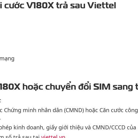
gói cước V180X trả sau Viettel
i mạng
V180X hoặc chuyển đổi SIM sang t
:
ốc Chứng minh nhân dân (CMND) hoặc Căn cước công 
.
 phép kinh doanh, giấy giới thiệu và CMND/CCCD của 
 số trả sau tại
viettel.vn