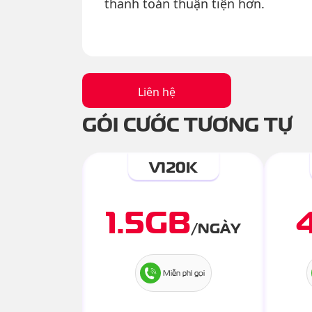
thanh toán thuận tiện hơn.
Liên hệ
GÓI CƯỚC TƯƠNG TỰ
V120K
1.5
GB
/
NGÀY
Miễn phí gọi