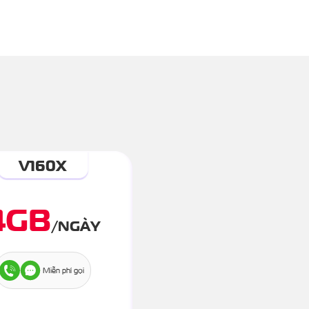
V160X
4
GB
/
NGÀY
Miễn phí gọi