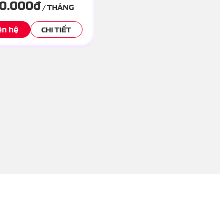
60.000
đ
/ THÁNG
ên hệ
CHI TIẾT