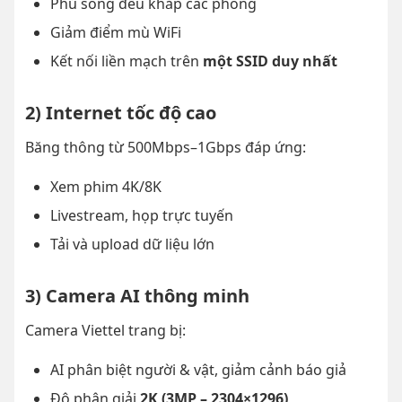
Phủ sóng đều khắp các phòng
Giảm điểm mù WiFi
Kết nối liền mạch trên
một SSID duy nhất
2) Internet tốc độ cao
Băng thông từ 500Mbps–1Gbps đáp ứng:
Xem phim 4K/8K
Livestream, họp trực tuyến
Tải và upload dữ liệu lớn
3) Camera AI thông minh
Camera Viettel trang bị:
AI phân biệt người & vật, giảm cảnh báo giả
Độ phân giải
2K (3MP – 2304×1296)