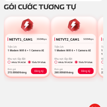
GÓI CƯỚC TƯƠNG TỰ
NETVT1_CAM1
NETVT2_CAM1
M
350Mbps
500Mbps
Tiện ích
Tiện ích
Tiện 
1 Modem Wifi 6 + 1 Camera AI
1 Modem Wifi 6 + 1 Camera AI
1 Mo
1 Me
Khu vực lắp đặt
Khu vực lắp đặt
Khu 
HN & TP.HCM
Tỉnh/TP khác
HN & TP.HCM
Tỉnh/TP khác
H
Đơn giá
Đơn giá
Đơn 
Đăng ký
Đăng ký
215.000
đ/tháng
260.000
đ/tháng
230.