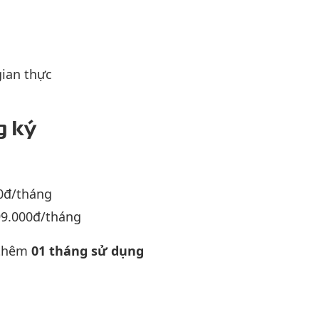
gian thực
g ký
0đ/tháng
99.000đ/tháng
thêm
01 tháng sử dụng