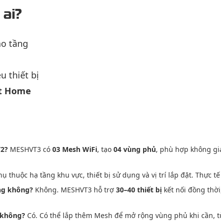
ai?
ao tầng
u thiết bị
t Home
T2?
MESHVT3 có
03 Mesh WiFi
, tạo
04 vùng phủ
, phù hợp không gi
ụ thuộc hạ tầng khu vực, thiết bị sử dụng và vị trí lắp đặt. Thực
ạng không?
Không. MESHVT3 hỗ trợ
30–40 thiết bị
kết nối đồng thờ
 không?
Có. Có thể lắp thêm Mesh để mở rộng vùng phủ khi cần, tùy