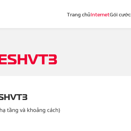
Trang chủ
Internet
Gói cước
ESHVT3
ESHVT3
 hạ tầng và khoảng cách)