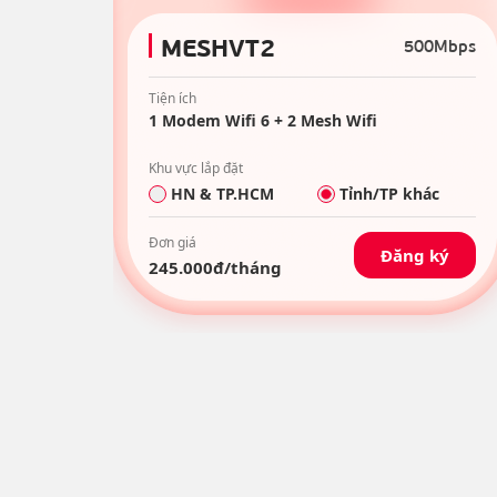
MESHVT2
500Mbps
Tiện ích
1 Modem Wifi 6 + 2 Mesh Wifi
Khu vực lắp đặt
HN & TP.HCM
Tỉnh/TP khác
Đơn giá
Đăng ký
245.000
đ/tháng