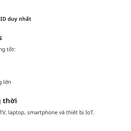
SID duy nhất
s
g tốt:
g lớn
 thời
V, laptop, smartphone và thiết bị IoT.