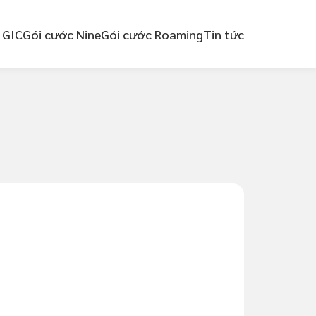
 GIC
Gói cước Nine
Gói cước Roaming
Tin tức