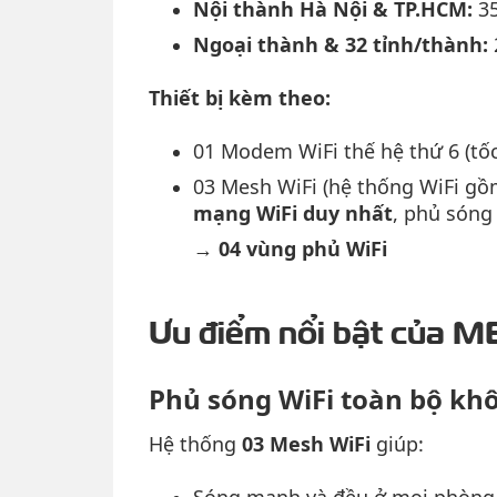
Nội thành Hà Nội & TP.HCM:
35
Ngoại thành & 32 tỉnh/thành:
Thiết bị kèm theo:
01 Modem WiFi thế hệ thứ 6 (tố
03 Mesh WiFi (
hệ thống WiFi g
mạng WiFi duy nhất
, phủ sóng
→
04 vùng phủ WiFi
Ưu điểm nổi bật của 
Phủ sóng WiFi toàn bộ kh
Hệ thống
03 Mesh WiFi
giúp: