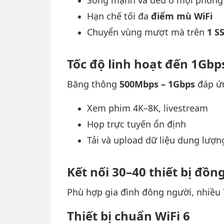
Sóng mạnh và đều ở mọi phòng
Hạn chế tối đa
điểm mù WiFi
Chuyển vùng mượt mà trên
1 S
Tốc độ linh hoạt đến 1Gbp
Băng thông
500Mbps – 1Gbps
đáp ứn
Xem phim 4K–8K, livestream
Họp trực tuyến ổn định
Tải và upload dữ liệu dung lượn
Kết nối 30–40 thiết bị đồng
Phù hợp gia đình đông người, nhiều T
Thiết bị chuẩn WiFi 6