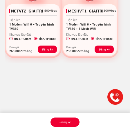
NETVT2_GIAITRI
MESHVT1_GIAITRI
500Mbps
300Mbps
Tiện ích
Tiện ích
1 Modem Wifi 6 + Truyền hình
1 Modem Wifi 6 + Truyền hình
TV360
TV360 + 1 Mesh Wifi
Khu vực lắp đặt
Khu vực lắp đặt
HN & TP.HCM
Tỉnh/TP khác
HN & TP.HCM
Tỉnh/TP khác
Đơn giá
Đơn giá
Đăng ký
Đăng ký
260.000
đ/tháng
230.000
đ/tháng
Đăng ký