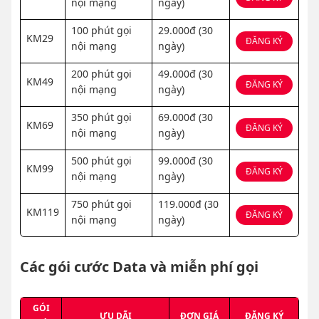
nội mạng
ngày)
100 phút gọi
29.000đ (30
KM29
ĐĂNG KÝ
nội mạng
ngày)
200 phút gọi
49.000đ (30
KM49
ĐĂNG KÝ
nội mạng
ngày)
350 phút gọi
69.000đ (30
KM69
ĐĂNG KÝ
nội mạng
ngày)
500 phút gọi
99.000đ (30
KM99
ĐĂNG KÝ
nội mạng
ngày)
750 phút gọi
119.000đ (30
KM119
ĐĂNG KÝ
nội mạng
ngày)
Các gói cước Data và miễn phí gọi
GÓI
ƯU DÃI
ĐƠN GIÁ
ĐĂNG KÝ