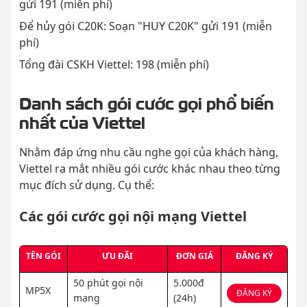
gửi 191 (miễn phí)
Để hủy gói C20K: Soạn "HUY C20K" gửi 191 (miễn
phí)
Tổng đài CSKH Viettel: 198 (miễn phí)
Danh sách gói cước gọi phổ biến
nhất của Viettel
Nhằm đáp ứng nhu cầu nghe gọi của khách hàng,
Viettel ra mắt nhiều gói cước khác nhau theo từng
mục đích sử dụng. Cụ thể:
Các gói cước gọi nội mạng Viettel
TÊN GÓI
ƯU ĐÃI
ĐƠN GIÁ
ĐĂNG KÝ
50 phút gọi nội
5.000đ
MP5X
ĐĂNG KÝ
mạng
(24h)