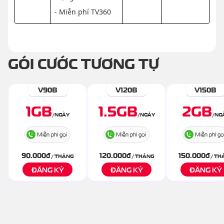
- Miễn phí TV360
GÓI CƯỚC TƯƠNG TỰ
V90B
V120B
V150B
1
GB
1.5
GB
2
GB
/
NGÀY
/
NGÀY
/
NG
Miễn phí gọi
Miễn phí gọi
Miễn phí gọ
90.000
đ
120.000
đ
150.000
đ
/ THÁNG
/ THÁNG
/ TH
ĐĂNG KÝ
ĐĂNG KÝ
ĐĂNG KÝ