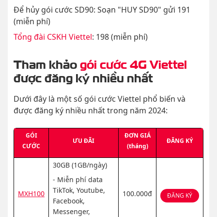
Để hủy gói cước SD90: Soạn "HUY SD90" gửi 191
(miễn phí)
Tổng đài CSKH Viettel
: 198 (miễn phí)
Tham khảo
gói cước 4G Viettel
được đăng ký nhiều nhất
Dưới đây là một số gói cước Viettel phổ biến và
được đăng ký nhiều nhất trong năm 2024:
GÓI
ĐƠN GIÁ
ƯU ĐÃI
ĐĂNG KÝ
CƯỚC
(tháng)
30GB (1GB/ngày)
- Miễn phí data
TikTok, Youtube,
MXH100
100.000đ
ĐĂNG KÝ
Facebook,
Messenger,