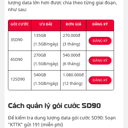
lượng data lớn hơn được chia theo từng giai đoạn,
như sau:
GÓI CƯỚC
ƯU ĐÃI
ĐƠN GIÁ
ĐĂNG KÝ
135GB
270.000đ
3SD90
ĐĂNG KÝ
(1.5GB/ngày)
(3 tháng)
270GB
540.000đ
6SD90
ĐĂNG KÝ
(1.5GB/ngày)
(6 tháng)
540GB
1.080.000đ
12SD90
ĐĂNG KÝ
(1.5GB/ngày)
(12 tháng)
Cách quản lý gói cước SD90
Để kiểm tra dung lượng data gói cước SD90: Soạn
"KTTK" gửi 191 (miễn phí)