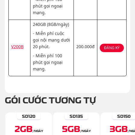
phút gọi ngoại
mạng.
240GB (8GB/ngày)
- Miễn phí cuộc
gọi nội mạng dưới
V200B
20 phút.
200.000đ
ĐĂNG KÝ
- Miễn phí 100
phút gọi ngoại
mạng.
GÓI CƯỚC TƯƠNG TỰ
SD120
SD135
SD150
2
GB
5
GB
3
GB
/
NGÀY
/
NGÀY
/
NG