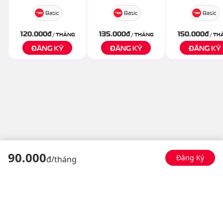
Basic
Basic
Basic
120.000
đ
135.000
đ
150.000
đ
/ THÁNG
/ THÁNG
/ TH
ĐĂNG KÝ
ĐĂNG KÝ
ĐĂNG KÝ
90
.000
Đăng Ký
đ/
tháng