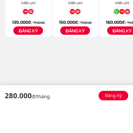
Miễn phí
Miễn phí
Miễn phí
135.000
đ
150.000
đ
160.000
đ
/ THÁNG
/ THÁNG
/ TH
ĐĂNG KÝ
ĐĂNG KÝ
ĐĂNG KÝ
280
.000
Đăng Ký
đ/
tháng