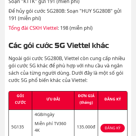
Soạn "KTTK" gửi 191 (miễn phí)
Để hủy gói cước 5G280B: Soạn "HUY 5G280B" gửi
191 (miễn phí)
Tổng đài CSKH Viettel
: 198 (miễn phí)
Các gói cước 5G Viettel khác
Ngoài gói cước 5G280B, Viettel còn cung cấp nhiều
gói cước 5G khác để phù hợp với nhu cầu và ngân
sách của từng người dùng. Dưới đây là một số gói
cước 5G phổ biến khác của Viettel:
GÓI
ĐƠN GIÁ
ƯU ĐÃI
ĐĂNG KÝ
CƯỚC
(tháng)
4GB/ngày
Miễn phí TV360
5G135
135.000đ
ĐĂNG KÝ
4K