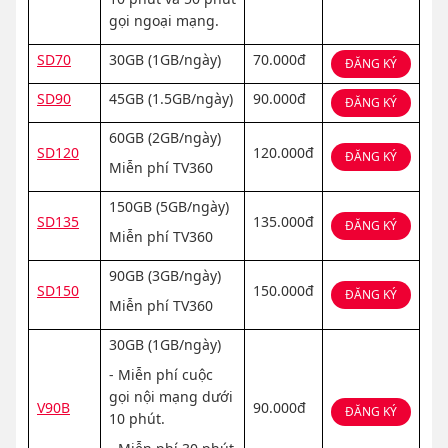
gọi ngoại mạng.
SD70
30GB (1GB/ngày)
70.000đ
ĐĂNG KÝ
SD90
45GB (1.5GB/ngày)
90.000đ
ĐĂNG KÝ
60GB (2GB/ngày)
SD120
120.000đ
ĐĂNG KÝ
Miễn phí TV360
150GB (5GB/ngày)
SD135
135.000đ
ĐĂNG KÝ
Miễn phí TV360
90GB (3GB/ngày)
SD150
150.000đ
ĐĂNG KÝ
Miễn phí TV360
30GB (1GB/ngày)
- Miễn phí cuộc
gọi nội mạng dưới
V90B
90.000đ
ĐĂNG KÝ
10 phút.