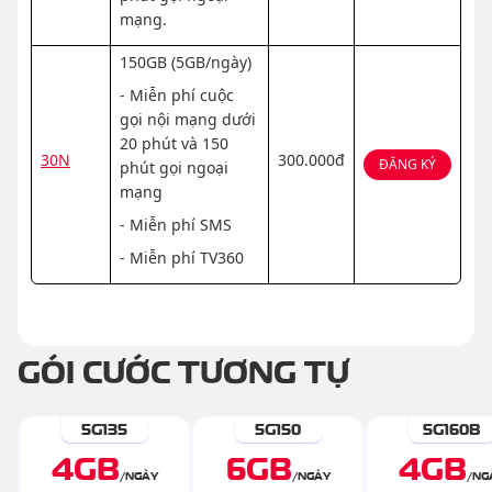
mạng.
150GB (5GB/ngày)
- Miễn phí cuộc
gọi nội mạng dưới
20 phút và 150
30N
300.000đ
ĐĂNG KÝ
phút gọi ngoại
mạng
- Miễn phí SMS
- Miễn phí TV360
GÓI CƯỚC TƯƠNG TỰ
5G135
5G150
5G160B
4
GB
6
GB
4
GB
/
NGÀY
/
NGÀY
/
NG