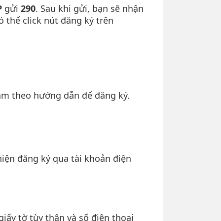
P
gửi
290
. Sau khi gửi, bạn sẽ nhận
thể click nút đăng ký trên
làm theo hướng dẫn để đăng ký.
iện đăng ký qua tài khoản điện
ấy tờ tùy thân và số điện thoại