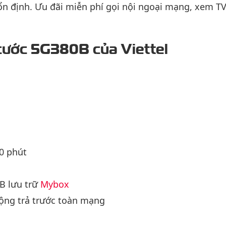
 ổn định. Ưu đãi miễn phí gọi nội ngoại mạng, xem T
i cước 5G380B của Viettel
0 phút
B lưu trữ
Mybox
ộng trả trước toàn mạng