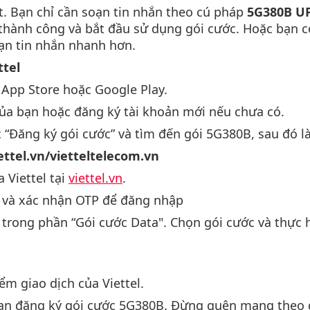
t. Bạn chỉ cần soạn tin nhắn theo cú pháp
5G380B U
hành công và bắt đầu sử dụng gói cước. Hoặc bạn có 
oạn tin nhắn nhanh hơn.
ttel
App Store hoặc Google Play.
ủa bạn hoặc đăng ký tài khoản mới nếu chưa có.
“Đăng ký gói cước” và tìm đến gói 5G380B, sau đó 
ettel.vn/vietteltelecom.vn
 Viettel tại
viettel.vn
.
n và xác nhận OTP để đăng nhập
trong phần “Gói cước Data". Chọn gói cước và thực h
ểm giao dịch của Viettel.
bạn đăng ký gói cước 5G380B. Đừng quên mang theo gi