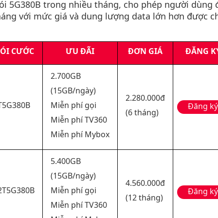
ói 5G380B trong nhiều tháng, cho phép người dùng đ
tháng với mức giá và dung lượng data lớn hơn được ch
ÓI CƯỚC
ƯU ĐÃI
ĐƠN GIÁ
ĐĂNG K
2.700GB
(15GB/ngày)
2.280.000đ
T5G380B
Miễn phí gọi
Đăng ký
(6 tháng)
Miễn phí TV360
Miễn phí Mybox
5.400GB
(15GB/ngày)
4.560.000đ
2T5G380B
Miễn phí gọi
Đăng ký
(12 tháng)
Miễn phí TV360