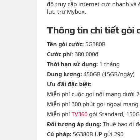
độ truy cập internet cực nhanh và
lưu trữ Mybox.
Thông tin chi tiết gó
Tên gói cước:
5G380B
Cước phí
: 380.000đ
Thời hạn sử dụng:
1 tháng
Dung lượng:
450GB (15GB/ngày)
Ưu đãi đặc biệt:
Miễn phí cuộc gọi nội mạng dưới 2
Miễn phí 300 phút gọi ngoại mạng
Miễn phí
TV360
gói Standard, 150G
Đối tượng áp dụng:
Thuê bao di đ
Cú pháp:
5G380B UP gửi 290