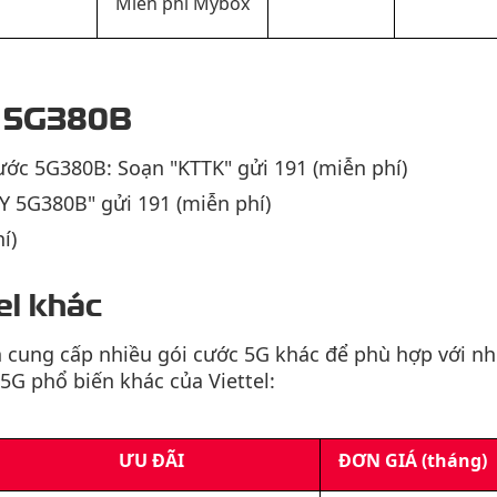
Miễn phí Mybox
c 5G380B
ước 5G380B: Soạn "KTTK" gửi 191 (miễn phí)
Y 5G380B" gửi 191 (miễn phí)
í)
el khác
n cung cấp nhiều gói cước 5G khác để phù hợp với n
5G phổ biến khác của Viettel:
ƯU ĐÃI
ĐƠN GIÁ (tháng)