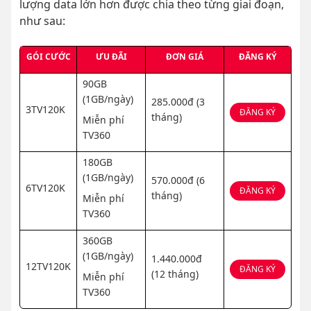
lượng data lớn hơn được chia theo từng giai đoạn,
như sau:
GÓI CƯỚC
ƯU ĐÃI
ĐƠN GIÁ
ĐĂNG KÝ
90GB
(1GB/ngày)
285.000đ (3
3TV120K
ĐĂNG KÝ
tháng)
Miễn phí
TV360
180GB
(1GB/ngày)
570.000đ (6
6TV120K
ĐĂNG KÝ
tháng)
Miễn phí
TV360
360GB
(1GB/ngày)
1.440.000đ
12TV120K
ĐĂNG KÝ
(12 tháng)
Miễn phí
TV360