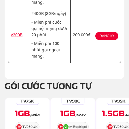
mạng.
240GB (8GB/ngày)
- Miễn phí cuộc
gọi nội mạng dưới
V200B
20 phút.
200.000đ
ĐĂNG KÝ
- Miễn phí 100
phút gọi ngoại
mạng.
GÓI CƯỚC TƯƠNG TỰ
TV75K
TV90C
TV95K
1
GB
1
GB
1.5
GB
/
NGÀY
/
NGÀY
/
N
TV360 4K
Miễn phí gọi
TV360 4K