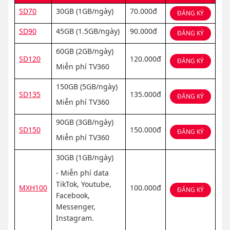
SD70
30GB (1GB/ngày)
70.000đ
ĐĂNG KÝ
SD90
45GB (1.5GB/ngày)
90.000đ
ĐĂNG KÝ
60GB (2GB/ngày)
SD120
120.000đ
ĐĂNG KÝ
Miễn phí TV360
150GB (5GB/ngày)
SD135
135.000đ
ĐĂNG KÝ
Miễn phí TV360
90GB (3GB/ngày)
SD150
150.000đ
ĐĂNG KÝ
Miễn phí TV360
30GB (1GB/ngày)
- Miễn phí data
TikTok, Youtube,
MXH100
100.000đ
ĐĂNG KÝ
Facebook,
Messenger,
Instagram.