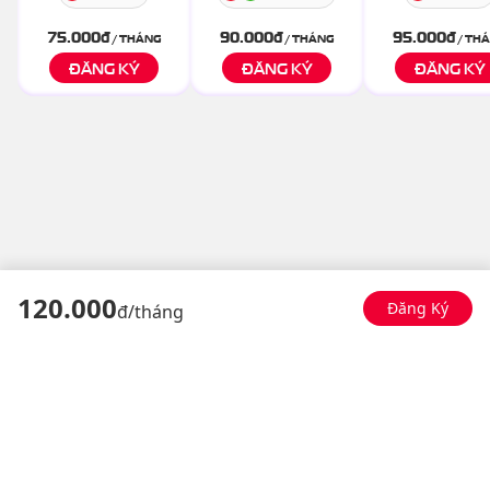
75.000
đ
90.000
đ
95.000
đ
/ THÁNG
/ THÁNG
/ TH
ĐĂNG KÝ
ĐĂNG KÝ
ĐĂNG KÝ
120
.000
Đăng Ký
đ/
tháng
Đơn vị cung cấp
Liên hệ