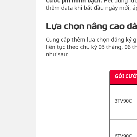
Cước phí minh bạch:
Hết dung lượ
thêm data khi bắt đầu ngày mới, á
Lựa chọn nâng cao dà
Cung cấp thêm lựa chọn đăng ký gó
liên tục theo chu kỳ 03 tháng, 06 
như sau:
GÓI CƯỚ
3TV90C
6TV90C