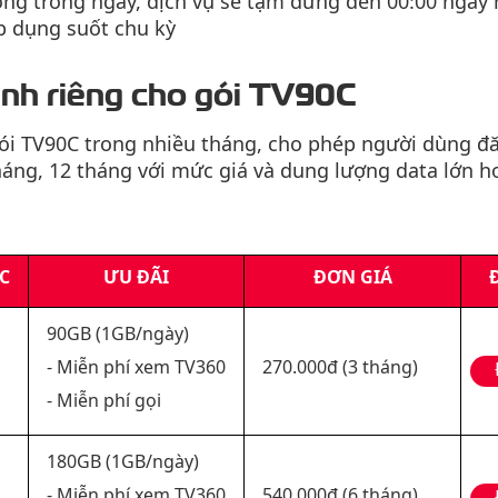
ng trong ngày, dịch vụ sẽ tạm dừng đến 00:00 ngày
p dụng suốt chu kỳ
nh riêng cho gói
TV90C
i TV90C trong nhiều tháng, cho phép người dùng đă
tháng, 12 tháng với mức giá và dung lượng data lớn h
C
ƯU ĐÃI
ĐƠN GIÁ
90GB (1GB/ngày)
- Miễn phí xem TV360
270.000đ (3 tháng)
- Miễn phí gọi
180GB (1GB/ngày)
- Miễn phí xem TV360
540.000đ (6 tháng)