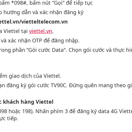
bấm *098#, bấm nút “Gọi" để tiếp tục
eo hướng dẫn và xác nhận đăng ký
ettel.vn/vietteltelecom.vn
 Viettel tại
viettel.vn
.
n và xác nhận OTP để đăng nhập.
rong phần “Gói cước Data". Chọn gói cước và thực hi
ểm giao dịch của Viettel.
bạn đăng ký gói cước TV90C. Đừng quên mang theo giấ
c khách hàng Viettel
8098 hoặc 198). Nhấn phím 3 để đăng ký data 4G Viett
ực tiếp.