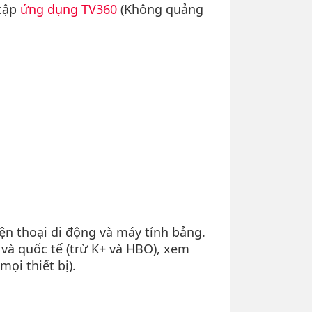
 cập
ứng dụng TV360
(Không quảng
iện thoại di động và máy tính bảng.
và quốc tế (trừ K+ và HBO), xem
ọi thiết bị).