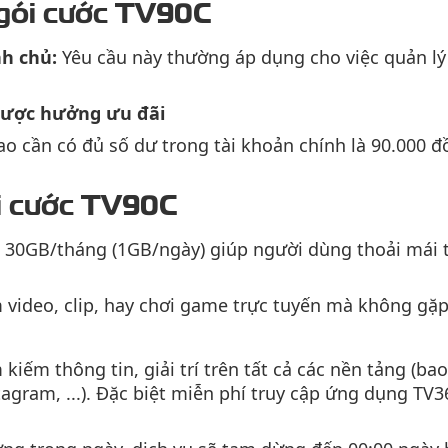
 gói cước TV90C
nh chủ:
Yêu cầu này thường áp dụng cho việc quản lý 
được hưởng ưu đãi
ao cần có đủ số dư trong tài khoản chính là 90.000 đ
ói cước TV90C
30GB/tháng (1GB/ngày) giúp người dùng thoải mái t
video, clip, hay chơi game trực tuyến mà không gặp 
iếm thông tin, giải trí trên tất cả các nền tảng (ba
stagram, ...). Đặc biệt miễn phí truy cập ứng dụng TV