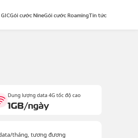
 GIC
Gói cước Nine
Gói cước Roaming
Tin tức
Dung lượng data 4G tốc độ cao
1GB/ngày
 data/tháng, tương đương