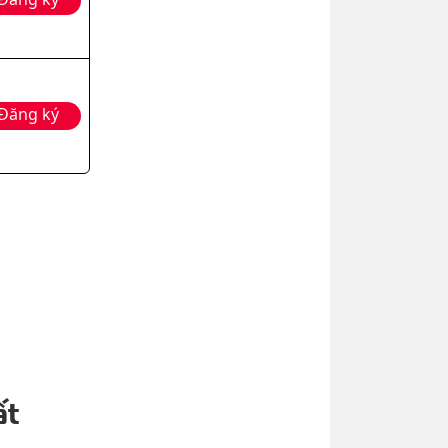
Đăng ký
ất