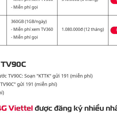
- Miễn phí gọi
360GB (1GB/ngày)
- Miễn phí xem TV360
1.080.000đ (12 tháng)
- Miễn phí gọi
c TV90C
ước TV90C: Soạn "KTTK" gửi 191 (miễn phí)
TV90C" gửi 191 (miễn phí)
í)
4G Viettel
được đăng ký nhiều nh