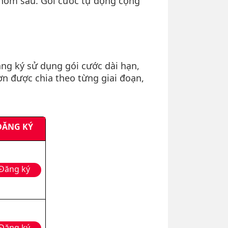
 hôm sau. Gói cước tự động cộng
ng ký sử dụng gói cước dài hạn,
ơn được chia theo từng giai đoạn,
ĐĂNG KÝ
Đăng ký
Đăng ký