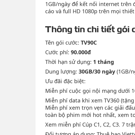
1GB/ngày để kết nối internet trên 
cáo và full HD 1080p trên mọi thiết
Thông tin chi tiết gó
Tên gói cước:
TV90C
Cước phí:
90.000đ
Thời hạn sử dụng:
1 tháng
Dung lượng:
30GB/30 ngày
(1GB/n
Ưu đãi đặc biệt:
Miễn phí cuộc gọi nội mạng dưới 1
Miễn phí data khi xem TV360 (tặn
Miễn phí xem trọn vẹn các giải đấ
toàn bộ phim mới hot nhất, xem toà
Xem miễn phí Cúp C1, C2, C3. 7 tr
Đối tượng áp dụng: Thuê bao Viet