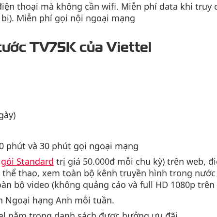
điện thoại mà không cần wifi. Miễn phí data khi truy
 bị). Miễn phí gọi nội ngoại mạng
i cước TV75K của Viettel
gày)
0 phút và 30 phút gọi ngoại mạng
g
gói Standard
trị giá 50.000đ mỗi chu kỳ) trên web, đ
u thể thao, xem toàn bộ kênh truyền hình trong nước 
n bộ video (không quảng cáo và full HD 1080p trên m
ận Ngoại hạng Anh mỗi tuần.
tel nằm trong danh sách được hưởng ưu đãi