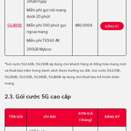
20GB/ngày
Miễn phí gọi nội mạng
dưới 20 phút
5G480B
Miễn phí 300 phút gọi
480.000đ
ĐĂNG KÝ
ngoại mạng
Miễn phí TV360 4K
200GB Mybox
*Gói cước 5G160B, 5G180B áp dụng cho khách hàng di động hòa mạng mới
và thuê bao nằm trong danh sách được hưởng ưu đãi. Gói cước 5G230B,
5G280B, 5G330B, 5G380B, 5G480B áp dụng cho thuê bao trả trước toàn
mạng
2.3. Gói cước 5G cao cấp
ĐƠN GIÁ
TÊN GÓI
ƯU ĐÃI
ĐĂNG KÝ
(tháng)