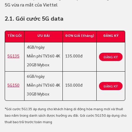
5G vừa ra mắt của Viettel
2.1. Gói cước 5G data
TÊN GÓI
ƯU ĐÃI
ĐƠN GIÁ (tháng)
ĐĂNG KÝ
4GB/ngày
5G135
Miễn phí TV360 4K
135.000đ
ĐĂNG KÝ
20GB Mybox
6GB/ngày
5G150
Miễn phí TV360 4K
150.000đ
ĐĂNG KÝ
30GB Mybox
*Gói cước 5G135 áp dụng cho khách hàng di động hòa mạng mới và thuê
bao nằm trong danh sách được hưởng ưu đãi. Gói cước 5G150 áp dụng cho
thuê bao trả trước toàn mạng